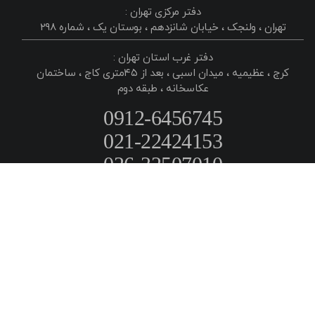
دفتر مرکزی تهران :
تهران ، ولنجک ، خیابان شانزدهم ، بوستان یک ، شماره ۲۹۸
دفتر غرب استان تهران :
کرج ، عظیمیه ، میدان اسبی ، بعد از ۴۵متری کاج ، ساختمان
عکاسخانه ، طبقه دوم
0912-6456745
021-22424153
026-32507010
لطفا جهت سفارش و رزرو زمان سفارش با دفتر مرکزی تهران و برای
پیگیری سفارشات با دفتر تهران و کرج هماهنگ گردد. لطفا قبل از
حضور در هر یک دفاتر با دفتر مربوطه هماهنگی نمایید. برای
سفارشات دبی و ترکیه حتما ۱۵ روز قبل با دفاتر مربوطه و یا دفتر
مرکزی تهران هماهنگ گردد.
طراحی و پیاده سازی وب سایت :
عکاسی صنعتی
ناین