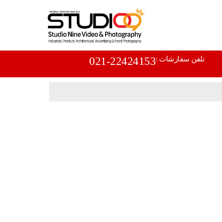
تلفن سفارشات :
021-22424153